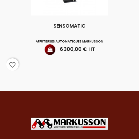
SENSOMATIC
AFFÛTEUSES AUTOMATIQUES MARKUSSON
Prix
6 300,00 € HT
favorite_border