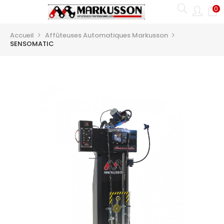
0
Basculer
☰
la
navigation
Accueil
Affûteuses Automatiques Markusson
SENSOMATIC