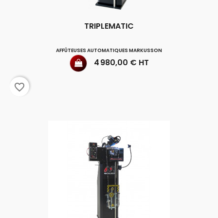
TRIPLEMATIC
AFFÛTEUSES AUTOMATIQUES MARKUSSON
Prix
4 980,00 € HT
favorite_border