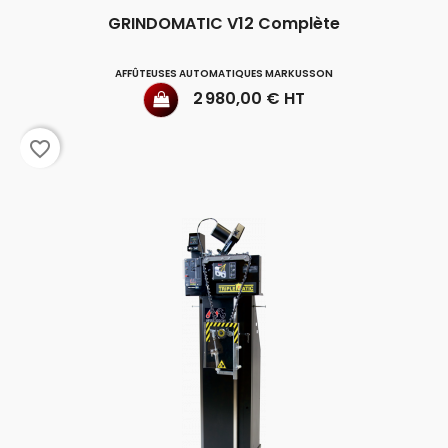
GRINDOMATIC V12 Complète
AFFÛTEUSES AUTOMATIQUES MARKUSSON
Prix
2 980,00 € HT
favorite_border