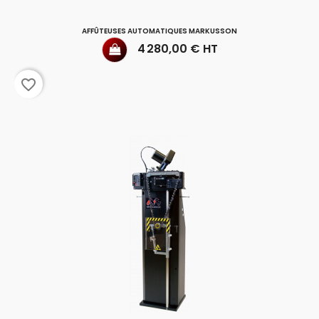
AFFÛTEUSES AUTOMATIQUES MARKUSSON
Prix
4 280,00 € HT
favorite_border