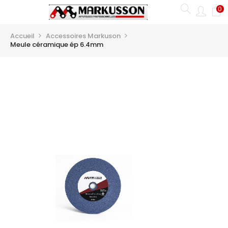
0
Basculer
☰
la
navigation
Accueil
Accessoires Markuson
Meule céramique ép 6.4mm