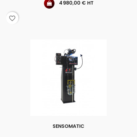
Prix
4 980,00 € HT
favorite_border
SENSOMATIC