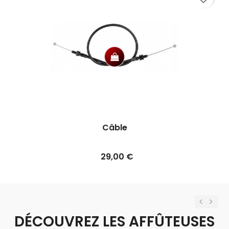
Câble
Prix
29,00 €
Previou
Nex
DÉCOUVREZ LES AFFÛTEUSES