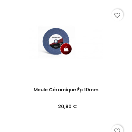
favorite_border
Meule Céramique Ép 10mm
Prix
20,90 €
favorite_border