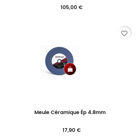
Prix
105,00 €
favorite_border
Meule Céramique Ép 4.8mm
Prix
17,90 €