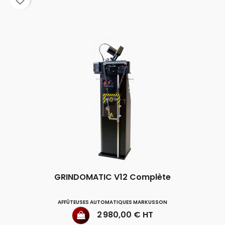
favorite_border
GRINDOMATIC V12 Complète
AFFÛTEUSES AUTOMATIQUES MARKUSSON
Prix
2 980,00 € HT