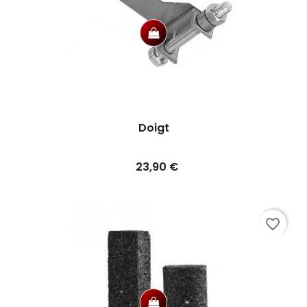
Doigt
Prix
23,90 €
favorite_border