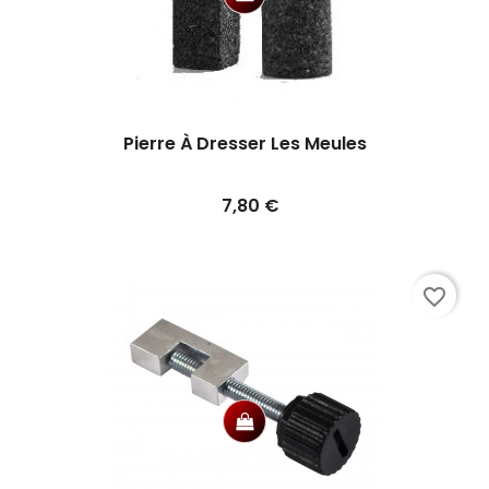
Pierre À Dresser Les Meules
Prix
7,80 €
favorite_border