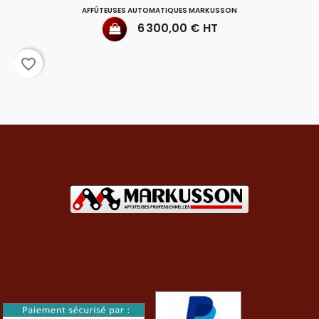
AFFÛTEUSES AUTOMATIQUES MARKUSSON
Prix
6 300,00 € HT
favorite_border