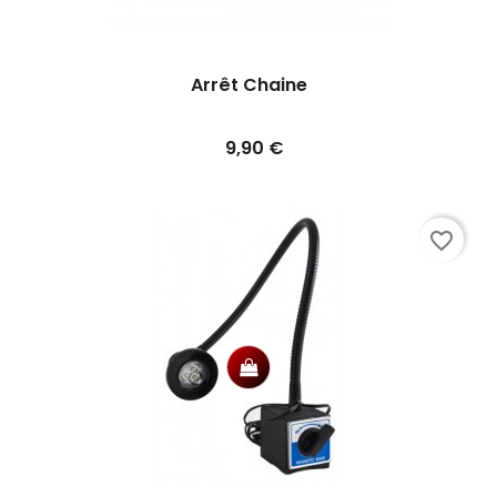
Arrêt Chaine
Prix
9,90 €
favorite_border